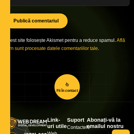
Acest site folosește Akismet pentru a reduce spamul.
Află
cum sunt procesate datele comentariilor tale
.
Fii în contact
Link-
Suport
Abonați-vă la
uri utile
emailul nostru
Contactele
Web