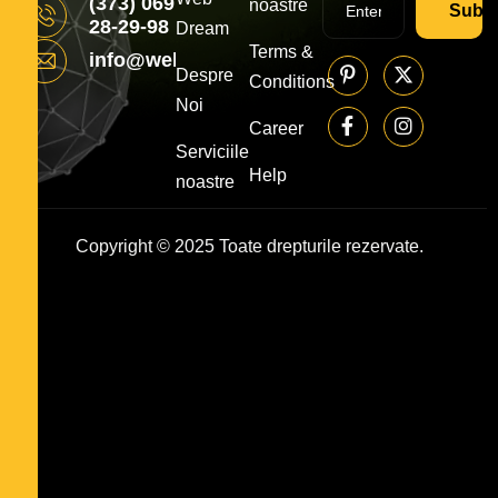
(373) 069
noastre
Subsc
28-29-98
Dream
Terms &
info@webdream.md
Despre
Conditions
Noi
Career
Serviciile
Help
noastre
Copyright © 2025 Toate drepturile rezervate.