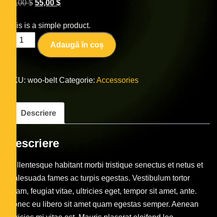
65,00
$
55,00
$
This is a simple product.
Adaugă în coș
SKU:
woo-belt
Categorie:
Accessories
Descriere
Descriere
Pellentesque habitant morbi tristique senectus et netus et
malesuada fames ac turpis egestas. Vestibulum tortor
quam, feugiat vitae, ultricies eget, tempor sit amet, ante.
Donec eu libero sit amet quam egestas semper. Aenean