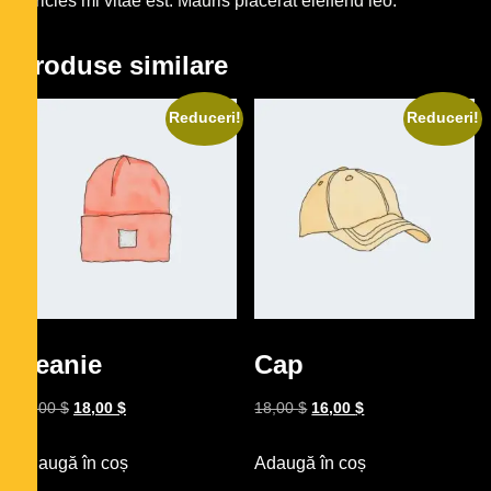
ultricies mi vitae est. Mauris placerat eleifend leo.
Produse similare
Reduceri!
Reduceri!
Beanie
Cap
20,00
$
18,00
$
18,00
$
16,00
$
Adaugă în coș
Adaugă în coș