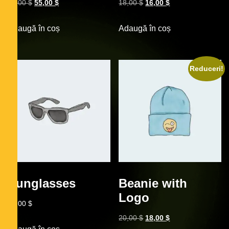
65,00
$
55,00
$
18,00
$
16,00
$
Adaugă în coș
Adaugă în coș
Reduceri!
Sunglasses
Beanie with
Logo
90,00
$
20,00
$
18,00
$