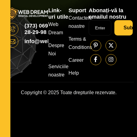
Link-
Suport
Abonați-vă la
uri utile
emailul nostru
Contactele
Web
(373) 069
noastre
Subsc
28-29-98
Dream
Terms &
info@webdream.md
Despre
Conditions
Noi
Career
Serviciile
Help
noastre
Copyright © 2025 Toate drepturile rezervate.