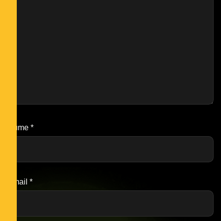
Nume
*
Email
*