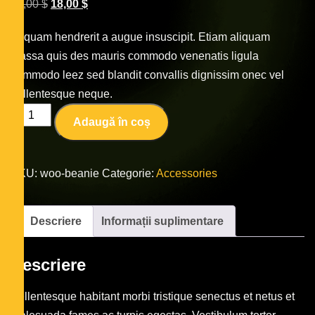
20,00
$
18,00
$
Aliquam hendrerit a augue insuscipit. Etiam aliquam
massa quis des mauris commodo venenatis ligula
commodo leez sed blandit convallis dignissim onec vel
pellentesque neque.
Adaugă în coș
SKU:
woo-beanie
Categorie:
Accessories
Descriere
Informații suplimentare
Descriere
Pellentesque habitant morbi tristique senectus et netus et