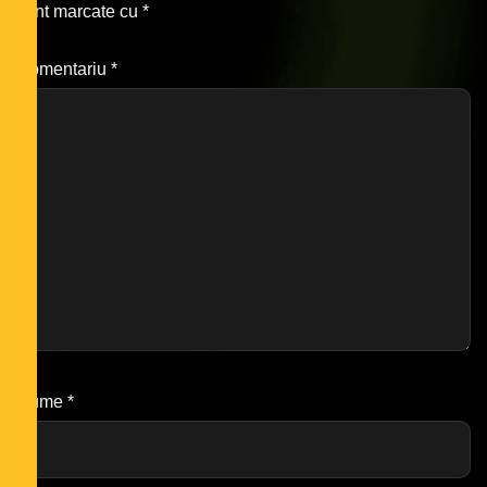
sunt marcate cu
*
Comentariu
*
Nume
*