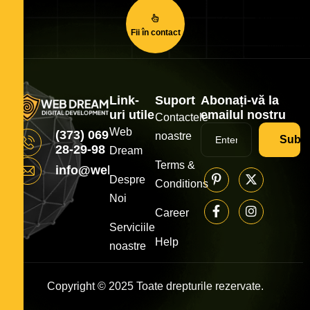
Fii în contact
Link-
Suport
Abonați-vă la
uri utile
emailul nostru
Contactele
Web
(373) 069
noastre
Subsc
28-29-98
Dream
Terms &
info@webdream.md
Despre
Conditions
Noi
Career
Serviciile
Help
noastre
Copyright © 2025 Toate drepturile rezervate.