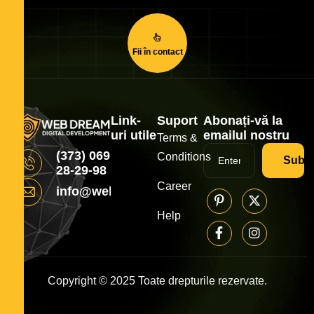
Fii în contact
Link-
Suport
Abonați-vă la
uri utile
emailul nostru
Terms &
(373) 069
Conditions
Subsc
28-29-98
Career
info@webdream.md
Help
Copyright © 2025 Toate drepturile rezervate.