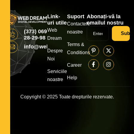
Link-
Suport
Abonați-vă la
uri utile
emailul nostru
Contactele
Web
(373) 069
noastre
Subsc
28-29-98
Dream
Terms &
info@webdream.md
Despre
Conditions
Noi
Career
Serviciile
Help
noastre
Copyright © 2025 Toate drepturile rezervate.