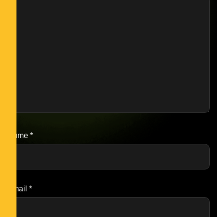
Nume
*
Email
*