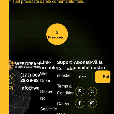
cum sunt procesate datele comentariilor tale
.
Fii în contact
Link-
Suport
Abonați-vă la
uri utile
emailul nostru
Contactele
Web
(373) 069
noastre
Subsc
28-29-98
Dream
Terms &
info@webdream.md
Despre
Conditions
Noi
Career
Serviciile