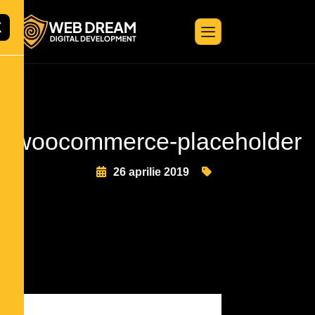
X
woocommerce-placeholder
26 aprilie 2019