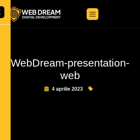
X
WebDream-presentation-
web
4 aprilie 2023