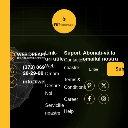
Fii în contact
Link-
Suport
Abonați-vă la
uri utile
emailul nostru
Contactele
Web
(373) 069
noastre
Subsc
28-29-98
Dream
Terms &
info@webdream.md
Despre
Conditions
Noi
Career
Serviciile
Help
noastre