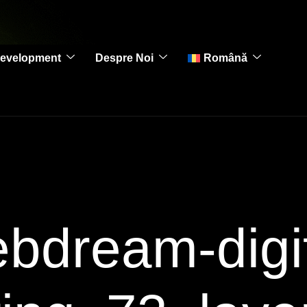
evelopment
Despre Noi
Română
bdream-digit