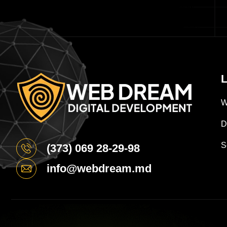
L
W
D
S
(373) 069 28-29-98
info@webdream.md