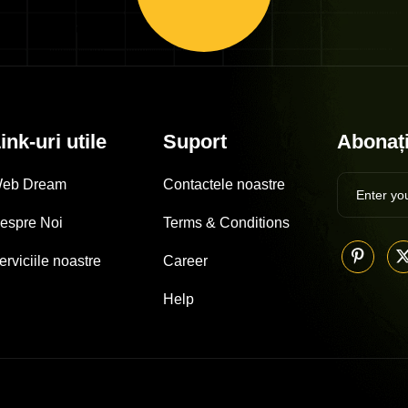
ink-uri utile
Suport
Abonați
eb Dream
Contactele noastre
espre Noi
Terms & Conditions
erviciile noastre
Career
Help