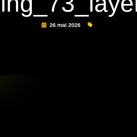
ing_73_laye
26 mai 2026