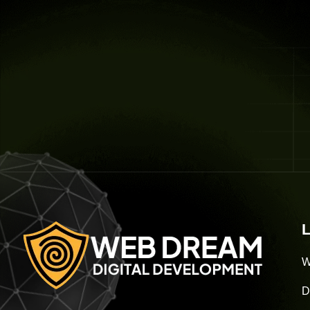
L
W
D