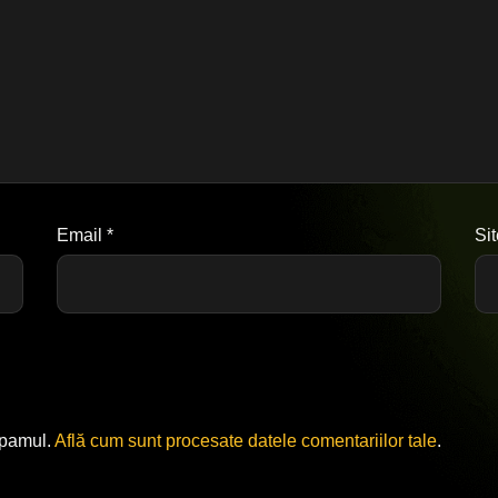
Email
*
Si
spamul.
Află cum sunt procesate datele comentariilor tale
.