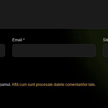
Email
*
Si
spamul.
Află cum sunt procesate datele comentariilor tale
.