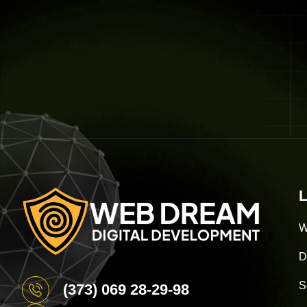
L
W
D
S
(373) 069 28-29-98