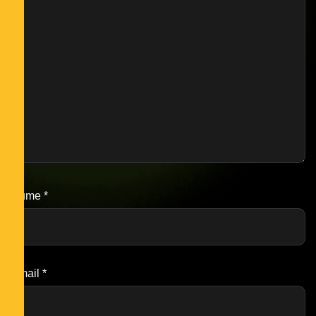
Nume
*
Email
*