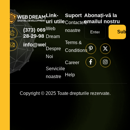
Link-
Suport
Abonați-vă la
uri utile
emailul nostru
Contactele
Web
(373) 069
noastre
Subsc
28-29-98
Dream
Terms &
info@webdream.md
Despre
Conditions
Noi
Career
Serviciile
Help
noastre
Copyright © 2025 Toate drepturile rezervate.