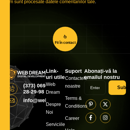
cum sunt procesate datele comentariilor tale
.
Fii în contact
Link-
Suport
Abonați-vă la
uri utile
emailul nostru
Contactele
Web
(373) 069
noastre
Subsc
28-29-98
Dream
Terms &
info@webdream.md
Despre
Conditions
Noi
Career
Serviciile