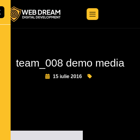
X
team_008 demo media
15 iulie 2016