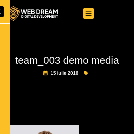
X
team_003 demo media
15 iulie 2016