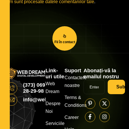
cum sunt procesate datele comentariilor tale
.
Fii în contact
Link-
Suport
Abonați-vă la
uri utile
emailul nostru
Contactele
Web
(373) 069
noastre
Subsc
28-29-98
Dream
Terms &
info@webdream.md
Despre
Conditions
Noi
Career
Serviciile