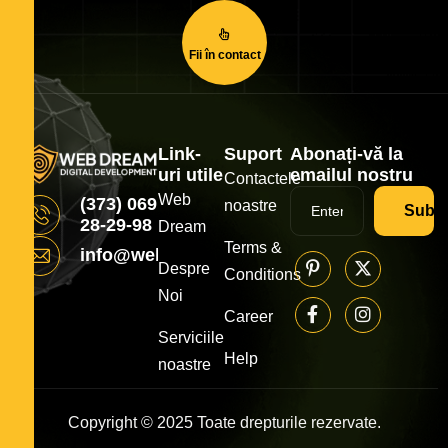
Fii în contact
Link-
Suport
Abonați-vă la
uri utile
emailul nostru
Contactele
Web
(373) 069
noastre
Subsc
28-29-98
Dream
Terms &
info@webdream.md
Despre
Conditions
Noi
Career
Serviciile
Help
noastre
Copyright © 2025 Toate drepturile rezervate.