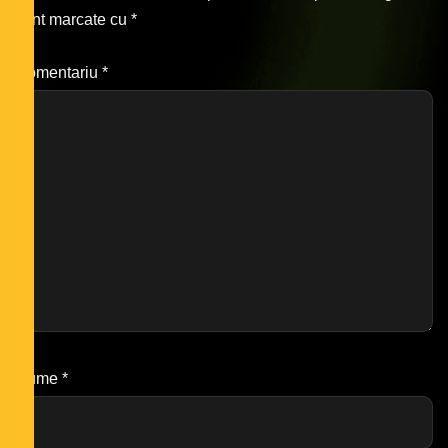
sunt marcate cu
*
Comentariu
*
Nume
*