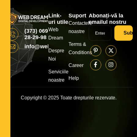
Link-
Suport
Abonați-vă la
uri utile
emailul nostru
Contactele
Web
(373) 069
noastre
Subsc
28-29-98
Dream
Terms &
info@webdream.md
Despre
Conditions
Noi
Career
Serviciile
Help
noastre
Copyright © 2025 Toate drepturile rezervate.