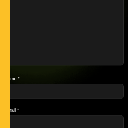
Nume
*
Email
*