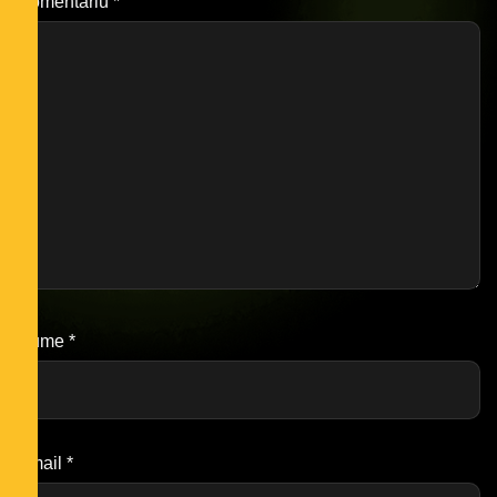
Comentariu
*
Nume
*
Email
*