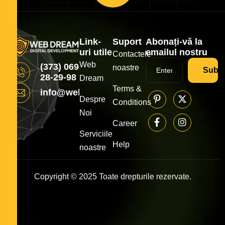
Link-
Suport
Abonați-vă la
uri utile
emailul nostru
Contactele
Web
(373) 069
noastre
Subsc
28-29-98
Dream
Terms &
info@webdream.md
Despre
Conditions
Noi
Career
Serviciile
Help
noastre
Copyright © 2025 Toate drepturile rezervate.