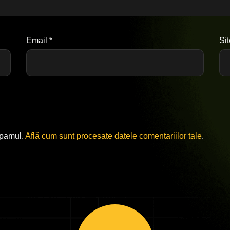
Email
*
Si
spamul.
Află cum sunt procesate datele comentariilor tale
.