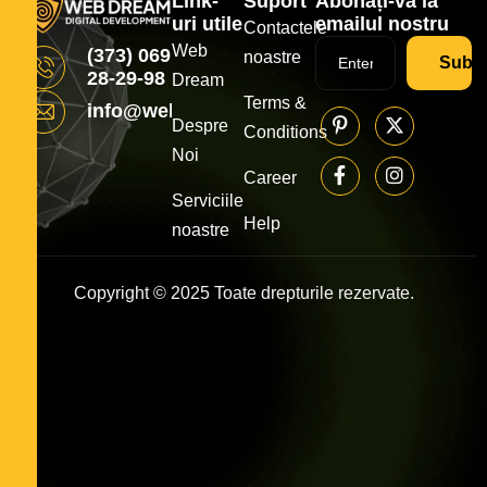
Link-
Suport
Abonați-vă la
uri utile
emailul nostru
Contactele
Web
(373) 069
noastre
Subsc
28-29-98
Dream
Terms &
info@webdream.md
Despre
Conditions
Noi
Career
Serviciile
Help
noastre
Copyright © 2025 Toate drepturile rezervate.