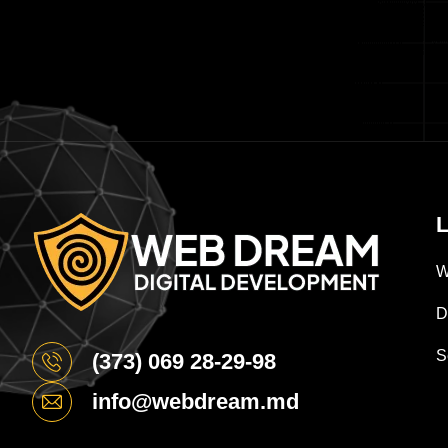
L
W
D
S
(373) 069 28-29-98
info@webdream.md