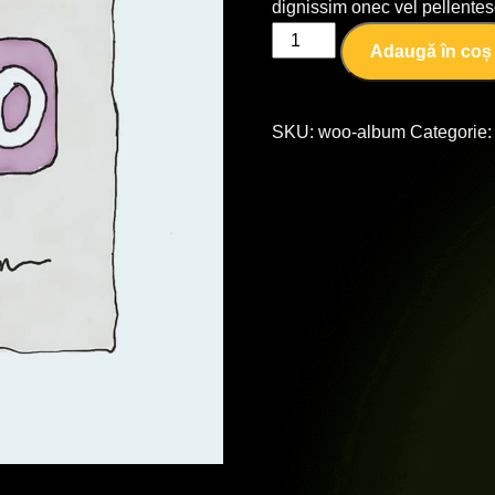
dignissim onec vel pellente
Adaugă în coș
SKU:
woo-album
Categorie