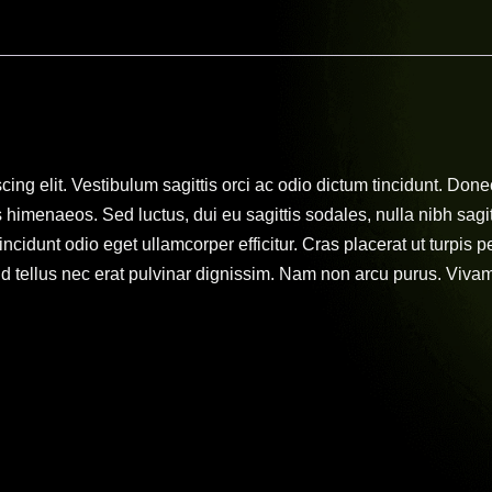
ing elit. Vestibulum sagittis orci ac odio dictum tincidunt. Done
s himenaeos. Sed luctus, dui eu sagittis sodales, nulla nibh sagi
cidunt odio eget ullamcorper efficitur. Cras placerat ut turpis
ifend tellus nec erat pulvinar dignissim. Nam non arcu purus. Vi