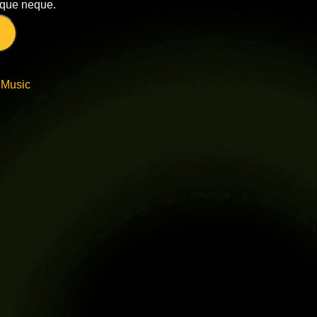
sque neque.
:
Music