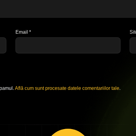
Email
*
Si
spamul.
Află cum sunt procesate datele comentariilor tale
.