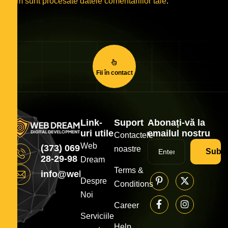
cum sunt procesate datele comentariilor tale
.
Fii în contact
Link-
Suport
Abonați-vă la
uri utile
emailul nostru
Contactele
Web
(373) 069
noastre
Subsc
28-29-98
Dream
Terms &
info@webdream.md
Despre
Conditions
Noi
Career
Serviciile
Help