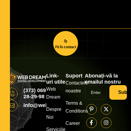
Fii în contact
Link-
Suport
Abonați-vă la
uri utile
emailul nostru
Contactele
Web
(373) 069
noastre
Subsc
28-29-98
Dream
Terms &
info@webdream.md
Despre
Conditions
Noi
Career
Serviciile