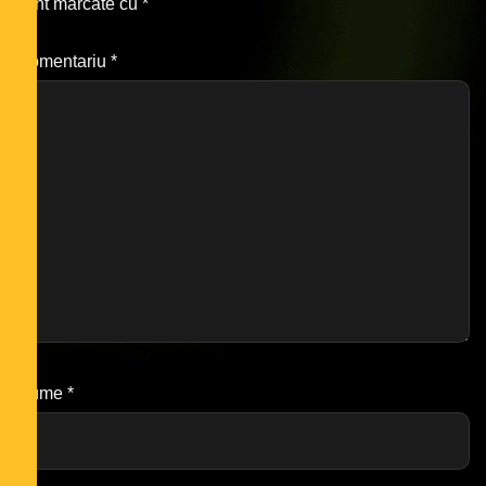
sunt marcate cu
*
Comentariu
*
Nume
*