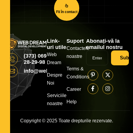
Fii în contact
Link-
Suport
Abonați-vă la
uri utile
emailul nostru
Contactele
Web
(373) 069
noastre
Subsc
28-29-98
Dream
Terms &
info@webdream.md
Despre
Conditions
Noi
Career
Serviciile
Help
noastre
Copyright © 2025 Toate drepturile rezervate.