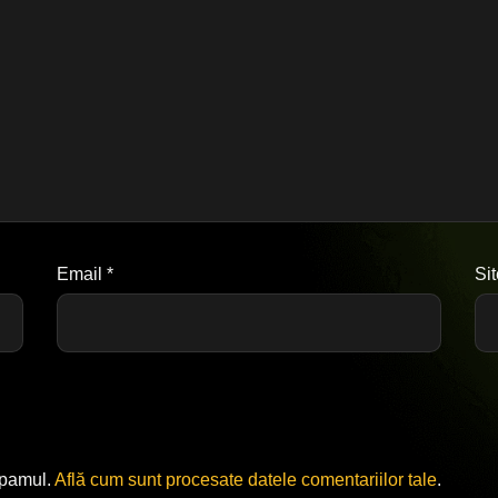
Email
*
Si
spamul.
Află cum sunt procesate datele comentariilor tale
.