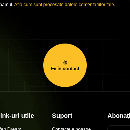
spamul.
Află cum sunt procesate datele comentariilor tale
.
Fii în contact
ink-uri utile
Suport
Abonați
eb Dream
Contactele noastre