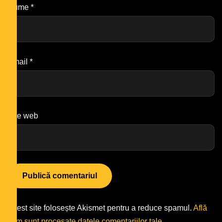
Nume
*
Email
*
Site web
Acest site folosește Akismet pentru a reduce spamul.
Află
cum sunt procesate datele comentariilor tale
.