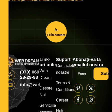
Fii în contact
Link-
Suport
Abonați-vă la
uri utile
emailul nostru
Contactele
Web
(373) 069
noastre
Subsc
28-29-98
Dream
Terms &
info@webdream.md
Despre
Conditions
Noi
Career
Serviciile
Help