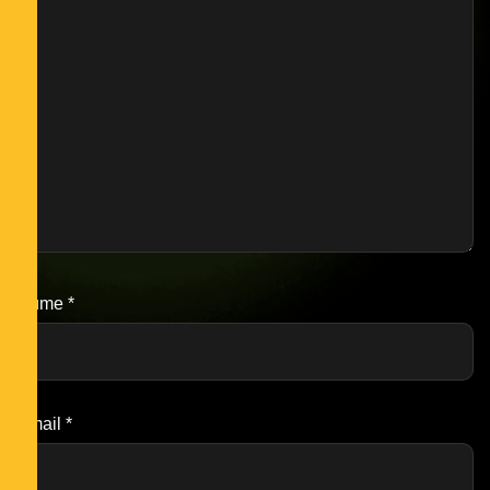
Nume
*
Email
*