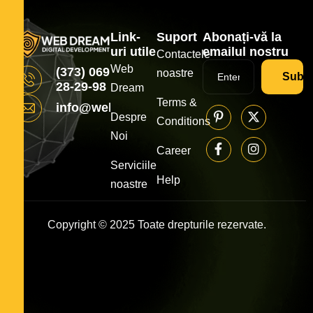
Link-
Suport
Abonați-vă la
uri utile
emailul nostru
Contactele
Web
(373) 069
noastre
Subsc
28-29-98
Dream
Terms &
info@webdream.md
Despre
Conditions
Noi
Career
Serviciile
Help
noastre
Copyright © 2025 Toate drepturile rezervate.