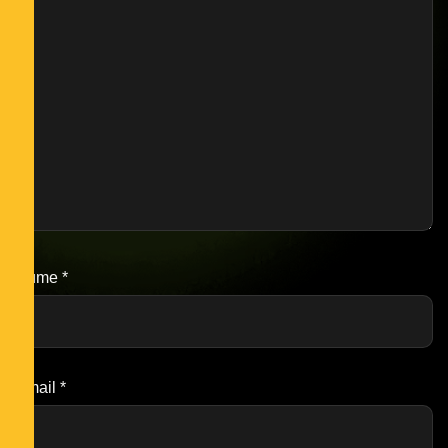
Nume
*
Email
*