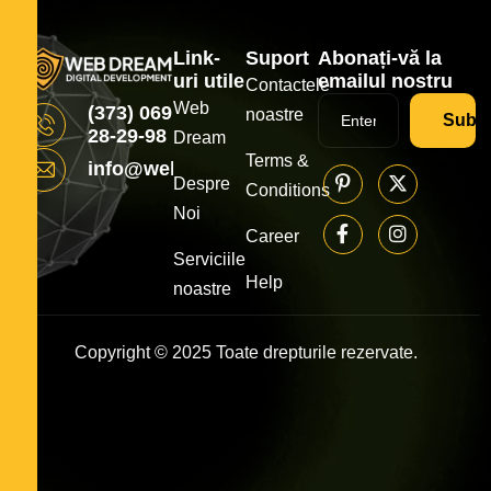
Link-
Suport
Abonați-vă la
uri utile
emailul nostru
Contactele
Web
(373) 069
noastre
Subsc
28-29-98
Dream
Terms &
info@webdream.md
Despre
Conditions
Noi
Career
Serviciile
Help
noastre
Copyright © 2025 Toate drepturile rezervate.