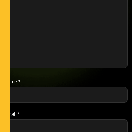
Nume
*
Email
*