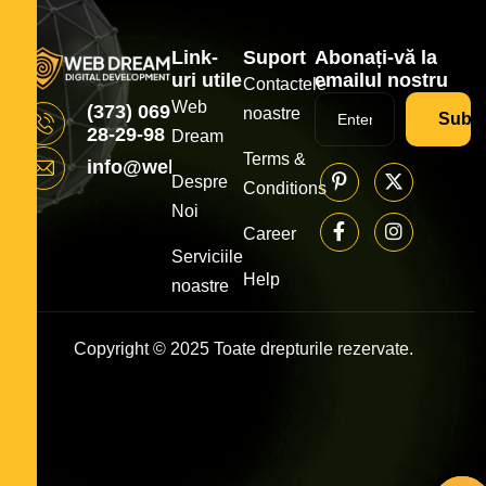
Link-
Suport
Abonați-vă la
uri utile
emailul nostru
Contactele
Web
(373) 069
noastre
Subsc
28-29-98
Dream
Terms &
info@webdream.md
Despre
Conditions
Noi
Career
Serviciile
Help
noastre
Copyright © 2025 Toate drepturile rezervate.