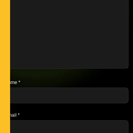
Nume
*
Email
*