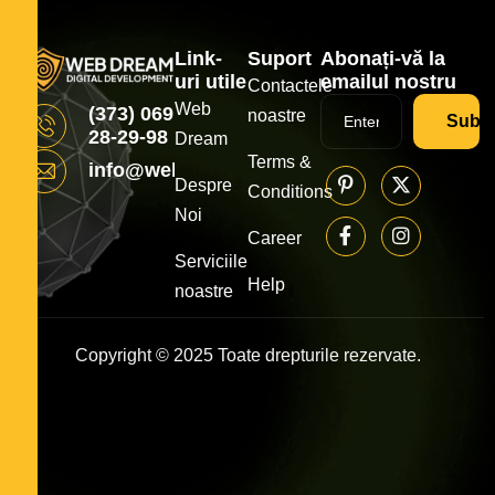
Link-
Suport
Abonați-vă la
uri utile
emailul nostru
Contactele
Web
(373) 069
noastre
Subsc
28-29-98
Dream
Terms &
info@webdream.md
Despre
Conditions
Noi
Career
Serviciile
Help
noastre
Copyright © 2025 Toate drepturile rezervate.