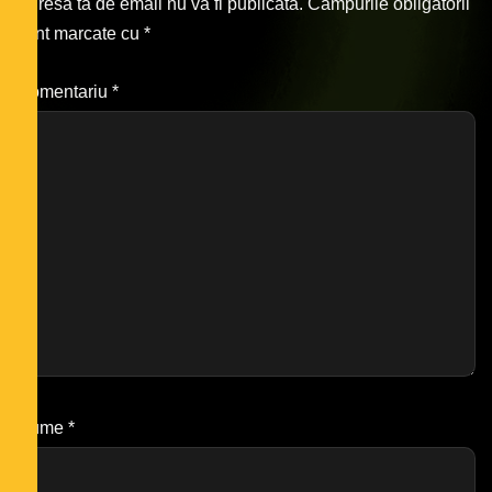
Adresa ta de email nu va fi publicată.
Câmpurile obligatorii
sunt marcate cu
*
Comentariu
*
Nume
*