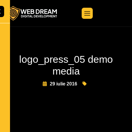
X
logo_press_05 demo
media
29 iulie 2016