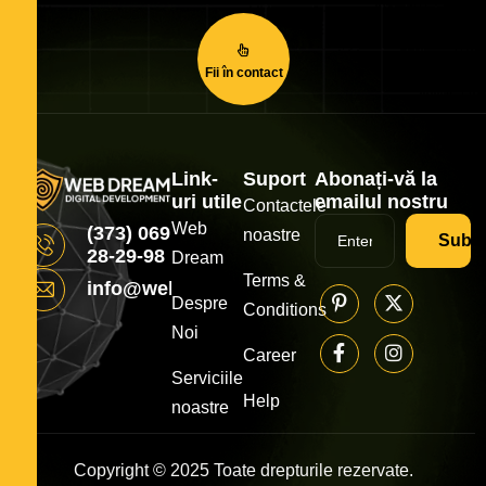
Fii în contact
Link-
Suport
Abonați-vă la
uri utile
emailul nostru
Contactele
Web
(373) 069
noastre
Subsc
28-29-98
Dream
Terms &
info@webdream.md
Despre
Conditions
Noi
Career
Serviciile
Help
noastre
Copyright © 2025 Toate drepturile rezervate.