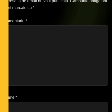
Adresa ta de email nu va fi publicată.
Câmpurile obligatorii
sunt marcate cu
*
Comentariu
*
Nume
*