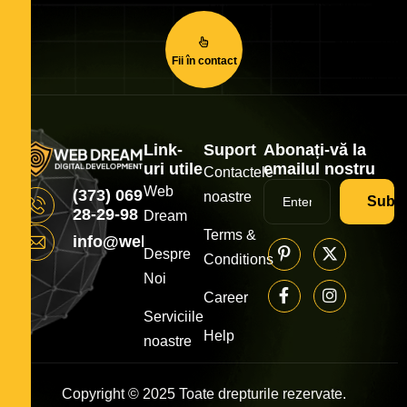
Fii în contact
Link-
Suport
Abonați-vă la
uri utile
emailul nostru
Contactele
Web
(373) 069
noastre
Subsc
28-29-98
Dream
Terms &
info@webdream.md
Despre
Conditions
Noi
Career
Serviciile
Help
noastre
Copyright © 2025 Toate drepturile rezervate.