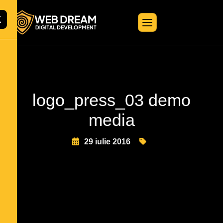
X
logo_press_03 demo
media
29 iulie 2016