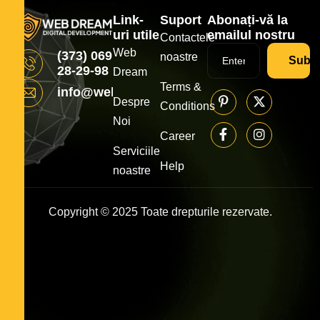
Link-
Suport
Abonați-vă la
uri utile
emailul nostru
Contactele
Web
(373) 069
noastre
Subsc
28-29-98
Dream
Terms &
info@webdream.md
Despre
Conditions
Noi
Career
Serviciile
Help
noastre
Copyright © 2025 Toate drepturile rezervate.