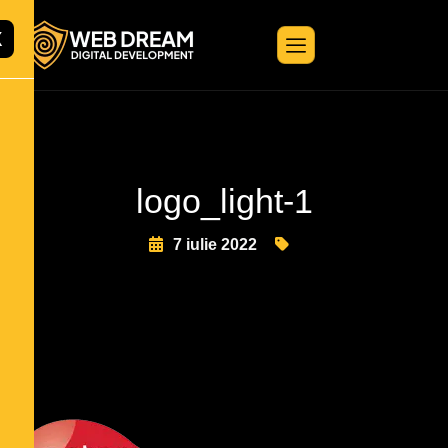
X
logo_light-1
7 iulie 2022