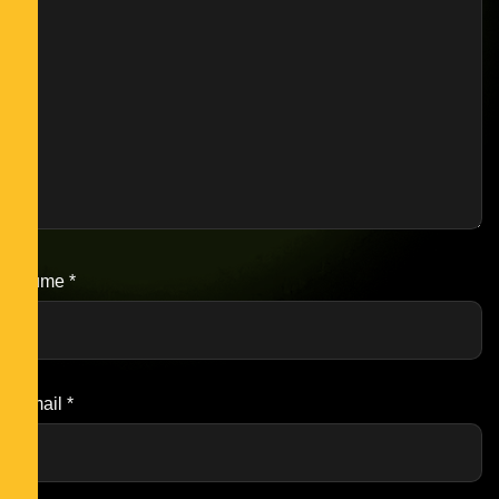
Nume
*
Email
*