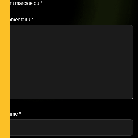
sunt marcate cu
*
Comentariu
*
Nume
*