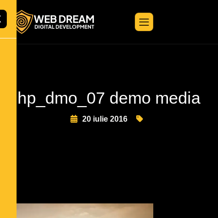
X
hp_dmo_07 demo media
20 iulie 2016