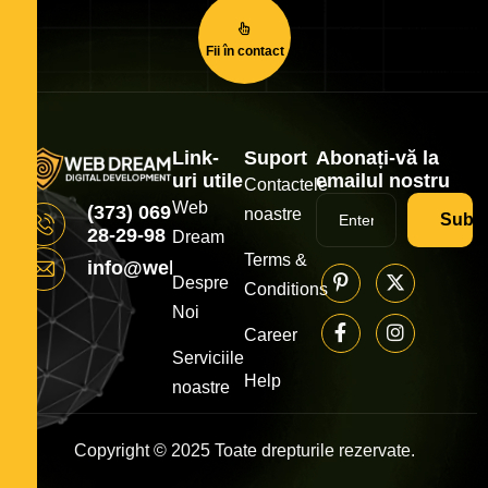
Fii în contact
Link-
Suport
Abonați-vă la
uri utile
emailul nostru
Contactele
Web
(373) 069
noastre
Subsc
28-29-98
Dream
Terms &
info@webdream.md
Despre
Conditions
Noi
Career
Serviciile
Help
noastre
Copyright © 2025 Toate drepturile rezervate.