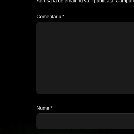
Adresa ta de email nu va fi publicată.
Câmpuril
Comentariu
*
Nume
*