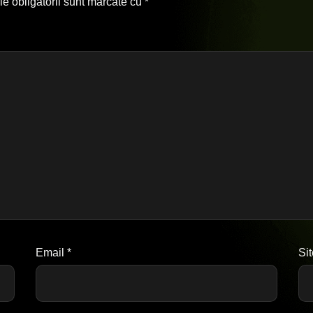
e obligatorii sunt marcate cu
*
Email
*
Si