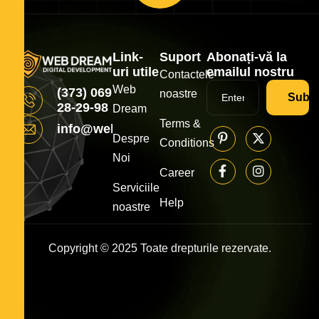
Link-
Suport
Abonați-vă la
uri utile
emailul nostru
Contactele
Web
(373) 069
noastre
Subsc
28-29-98
Dream
Terms &
info@webdream.md
Despre
Conditions
Noi
Career
Serviciile
Help
noastre
Copyright © 2025 Toate drepturile rezervate.