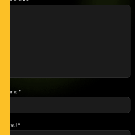
Nume
*
Email
*