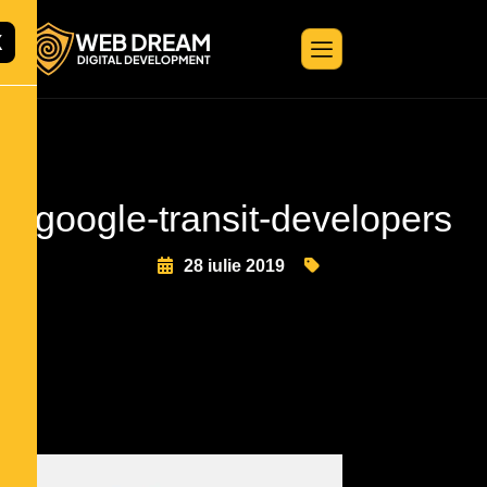
X
google-transit-developers
28 iulie 2019