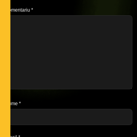
Comentariu
*
Nume
*