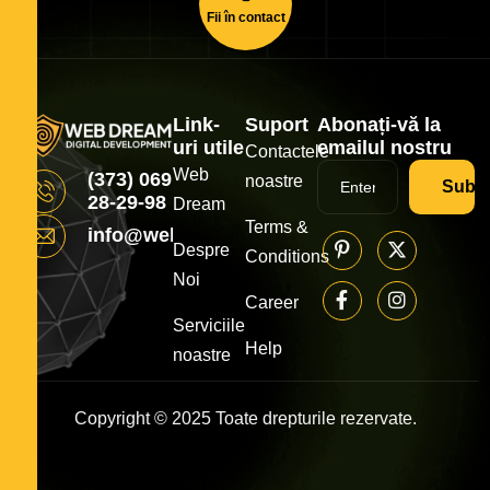
Fii în contact
Link-
Suport
Abonați-vă la
uri utile
emailul nostru
Contactele
Web
(373) 069
noastre
Subsc
28-29-98
Dream
Terms &
info@webdream.md
Despre
Conditions
Noi
Career
Serviciile
Help
noastre
Copyright © 2025 Toate drepturile rezervate.