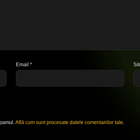
Email
*
Si
spamul.
Află cum sunt procesate datele comentariilor tale
.