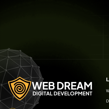
L
W
D