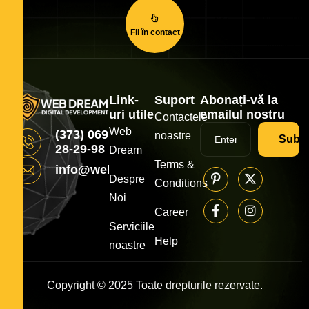
Fii în contact
Link-
Suport
Abonați-vă la
uri utile
emailul nostru
Contactele
Web
(373) 069
noastre
Subsc
28-29-98
Dream
Terms &
info@webdream.md
Despre
Conditions
Noi
Career
Serviciile
Help
noastre
Copyright © 2025 Toate drepturile rezervate.