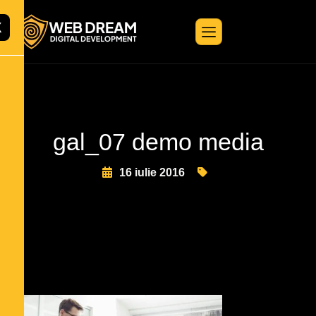
X
gal_07 demo media
16 iulie 2016