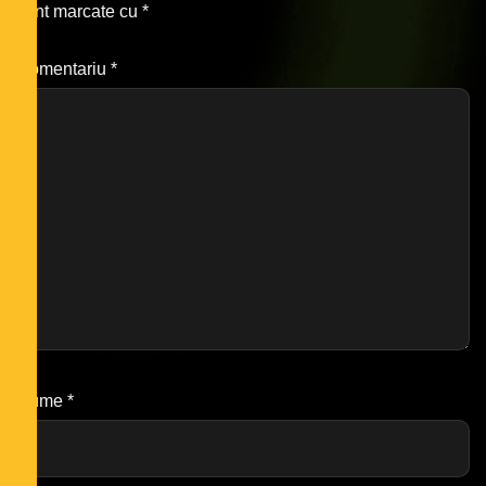
sunt marcate cu
*
Comentariu
*
Nume
*