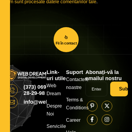
cum sunt procesate datele comentariilor tale
.
Fii în contact
Link-
Suport
Abonați-vă la
uri utile
emailul nostru
Contactele
Web
(373) 069
noastre
Subsc
28-29-98
Dream
Terms &
info@webdream.md
Despre
Conditions
Noi
Career
Serviciile