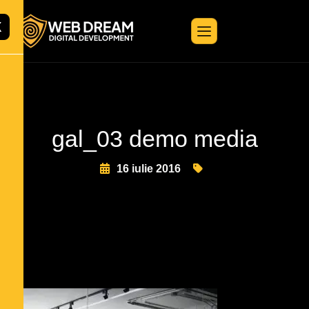
X
gal_03 demo media
16 iulie 2016