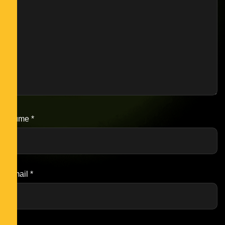
Nume
*
Email
*