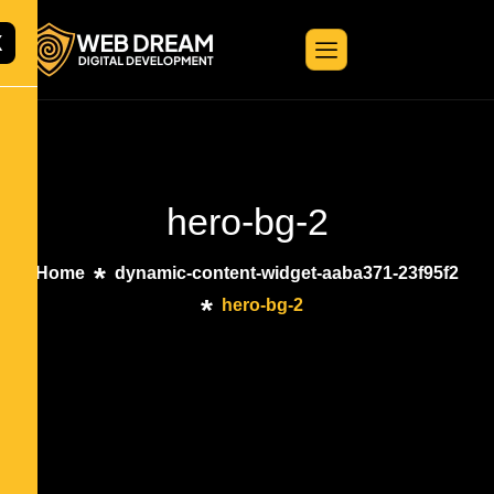
X
hero-bg-2
Home
dynamic-content-widget-aaba371-23f95f2
hero-bg-2