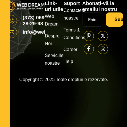
Link-
Suport
Abonați-vă la
uri utile
emailul nostru
Contactele
Web
(373) 069
noastre
Subsc
28-29-98
Dream
Terms &
info@webdream.md
Despre
Conditions
Noi
Career
Serviciile
Help
noastre
Copyright © 2025 Toate drepturile rezervate.