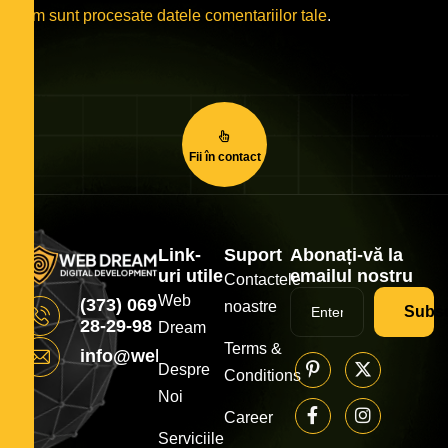
cum sunt procesate datele comentariilor tale
.
Fii în contact
Link-
Suport
Abonați-vă la
uri utile
emailul nostru
Contactele
Web
(373) 069
noastre
Subsc
28-29-98
Dream
Terms &
info@webdream.md
Despre
Conditions
Noi
Career
Serviciile