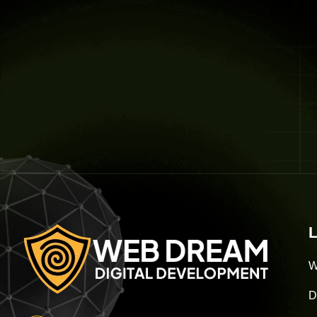
L
W
D