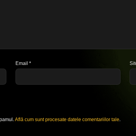
Email
*
Si
spamul.
Află cum sunt procesate datele comentariilor tale
.