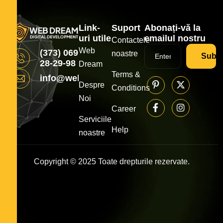
Link-
Suport
Abonați-vă la
uri utile
emailul nostru
Contactele
Web
(373) 069
noastre
Subsc
28-29-98
Dream
Terms &
info@webdream.md
Despre
Conditions
Noi
Career
Serviciile
Help
noastre
Copyright © 2025 Toate drepturile rezervate.