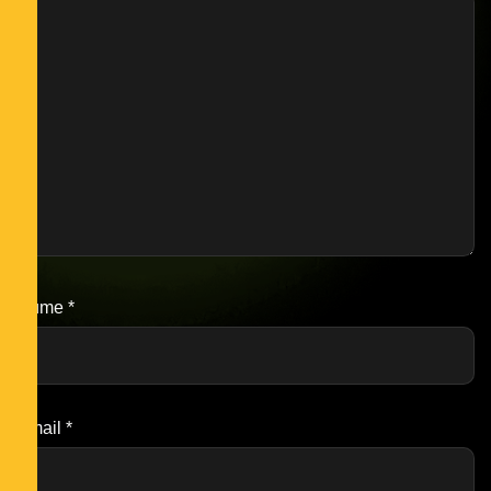
Nume
*
Email
*