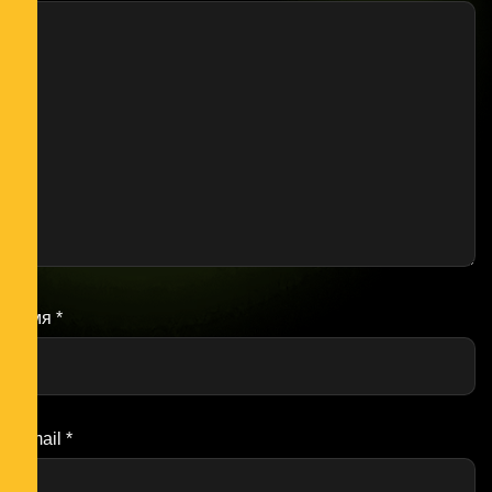
Имя
*
Email
*