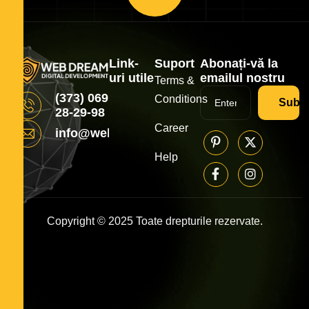
Link-
Suport
Abonați-vă la
uri utile
emailul nostru
Terms &
(373) 069
Conditions
Subsc
28-29-98
Career
info@webdream.md
Help
Copyright © 2025 Toate drepturile rezervate.