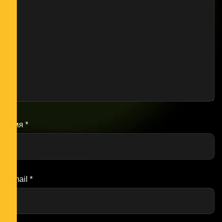
Имя
*
Email
*