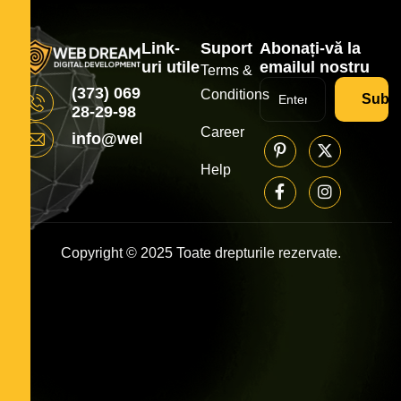
Link-
Suport
Abonați-vă la
uri utile
emailul nostru
Terms &
(373) 069
Conditions
Subsc
28-29-98
Career
info@webdream.md
Help
Copyright © 2025 Toate drepturile rezervate.