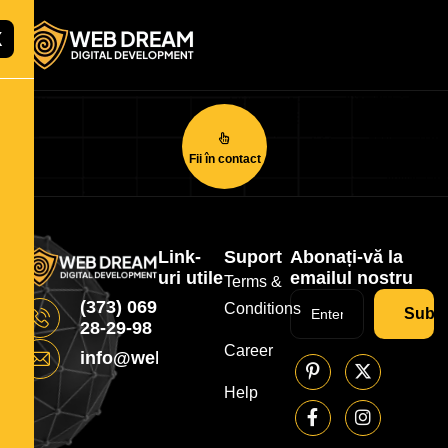
X
Fii în contact
Link-
Suport
Abonați-vă la
uri utile
emailul nostru
Terms &
(373) 069
Conditions
Subsc
28-29-98
Career
info@webdream.md
Help