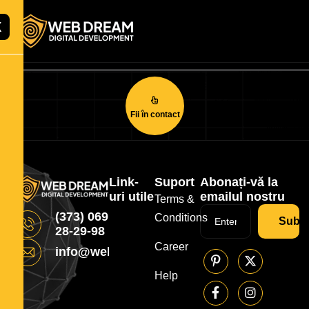
X
Fii în contact
Link-
Suport
Abonați-vă la
uri utile
emailul nostru
Terms &
(373) 069
Conditions
Subsc
28-29-98
Career
info@webdream.md
Help