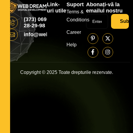
Link-
Suport
Abonați-vă la
uri utile
emailul nostru
Terms &
(373) 069
Conditions
Subsc
28-29-98
Career
info@webdream.md
Help
Copyright © 2025 Toate drepturile rezervate.