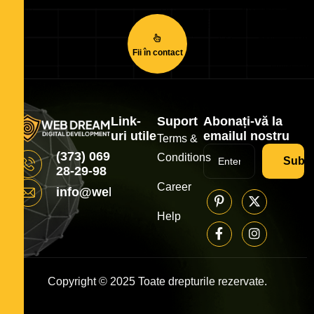
Fii în contact
Link-
Suport
Abonați-vă la
uri utile
emailul nostru
Terms &
(373) 069
Conditions
Subsc
28-29-98
Career
info@webdream.md
Help
Copyright © 2025 Toate drepturile rezervate.